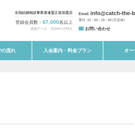
info@catch-the-b
全国結婚相談事業者連盟正規加盟店
Email.
10：00～19：00 (不定休)
67,000
登録会員数：
名以上
お問い合わせ
。
連盟データ：2026年1月時点
での流れ
入会案内・料金プラン
オー