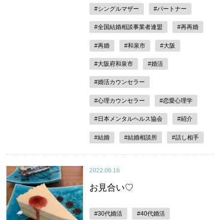
#シングルマザー
#パートナー
#全国結婚相談事業者連盟
#再再婚
#再婚
#和泉市
#大阪
#大阪府和泉市
#婚活
#婚活カウンセラー
#心理カウンセラー
#恋愛心理学
#日本メンタルヘルス協会
#紹介
#結婚
#結婚相談所
#話し相手
2022.06.16
お見合い♡
#30代婚活
#40代婚活