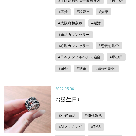
#全国結婚相談事業者連盟
#再再婚
#再婚
#和泉市
#大阪
#大阪府和泉市
#婚活
#婚活カウンセラー
#心理カウンセラー
#恋愛心理学
#日本メンタルヘルス協会
#母の日
#紹介
#結婚
#結婚相談所
2022.05.06
お誕生日♪
#30代婚活
#40代婚活
#AIマッチング
#TMS