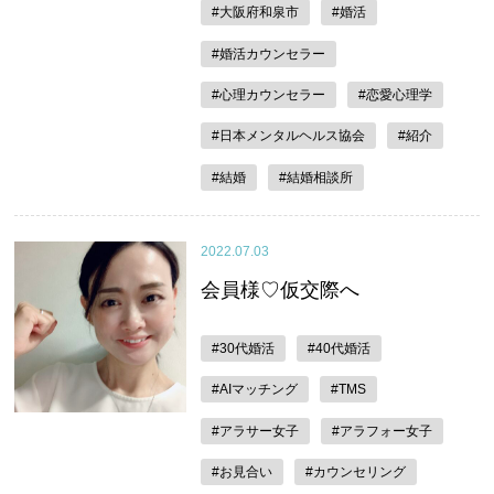
#大阪府和泉市
#婚活
#婚活カウンセラー
#心理カウンセラー
#恋愛心理学
#日本メンタルヘルス協会
#紹介
#結婚
#結婚相談所
2022.07.03
会員様♡仮交際へ
#30代婚活
#40代婚活
#AIマッチング
#TMS
#アラサー女子
#アラフォー女子
#お見合い
#カウンセリング