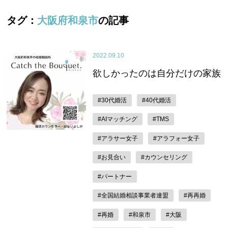
タグ：
大阪府和泉市
の記事
2022.09.10
欲しかったのは自分だけの家族
#30代婚活
#40代婚活
#AIマッチング
#TMS
#アラサー女子
#アラフォー女子
#お見合い
#カウンセリング
#パートナー
#全国結婚相談事業者連盟
#再再婚
#再婚
#和泉市
#大阪